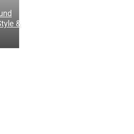
und
tyle &