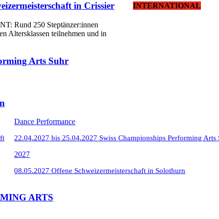
ermeisterschaft in Crissier
INTERNATIONAL
NT: Rund 250 Steptänzer:innen
Berichte
en Altersklassen teilnehmen und in
22.10.2025 – 26.10.2025 Ta
orming Arts Suhr
13. – 14. September 2025 – STEPPTANZ 
Tanzbericht
rn
Dance Performance
ft
22.04.2027 bis 25.04.2027 Swiss Championships Performing Arts
2027
08.05.2027 Offene Schweizermeisterschaft in Solothurn
25.05.2024 Reportage mit Gl
ORMING ARTS