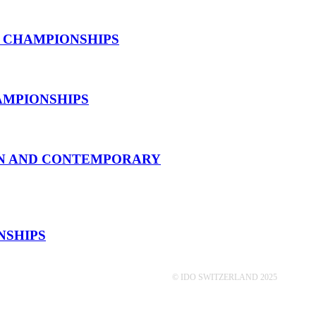
19.09.2024 Interview mit Fabi
Reglemente Unterlagen
ET CHAMPIONSHIPS
Tanzsportreglement
CHAMPIONSHIPS
Einwilligungserklärung
Ausbildungsreglement für Wertungsric
DERN AND CONTEMPORARY
Anleitung Anmeldeplattform Nationale
NSHIPS
© IDO SWITZERLAND 2025