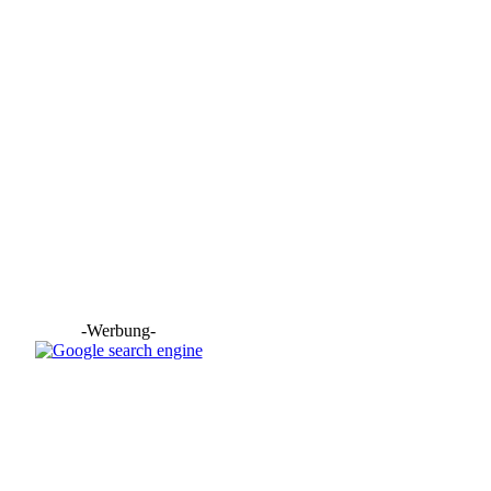
o Guillelmon Stepptanz aus Bern
hter National und IDO
 Schweizermeisterschaften
-Werbung-