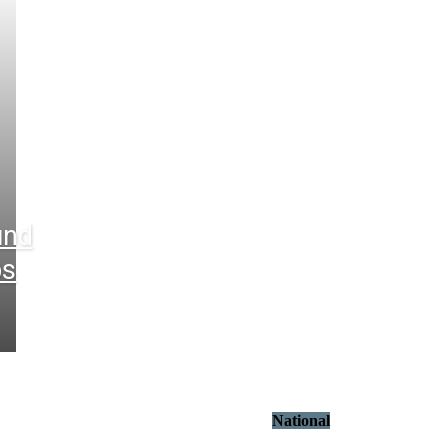
und
ps
National