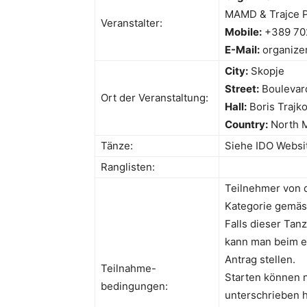
MAMD & Trajce P
Veranstalter:
Mobile:
+389 70
E-Mail:
organize
City:
Skopje
Street:
Boulevar
Ort der Veranstaltung:
Hall:
Boris Trajk
Country:
North 
Tänze:
Siehe IDO Websi
Ranglisten:
Teilnehmer von d
Kategorie gemäs
Falls dieser Tan
kann man beim e
Antrag stellen.
Teilnahme-
Starten können n
bedingungen:
unterschrieben 