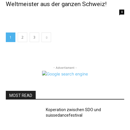
Weltmeister aus der ganzen Schweiz!
0
1
2
3
- Advertisment -
MOST READ
Koperation zwischen SDO und
suissedancefestival