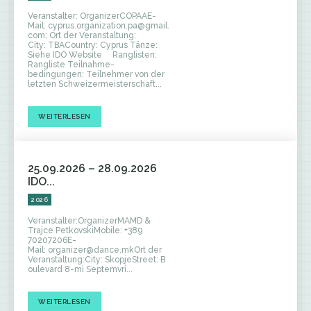
Veranstalter: OrganizerCOPAAE-
Mail: cyprus.organization.pa@gmail.
com; Ort der Veranstaltung:
City: TBACountry: Cyprus Tänze:
Siehe IDO Website Ranglisten:
Rangliste Teilnahme-
bedingungen: Teilnehmer von der
letzten Schweizermeisterschaft...
WEITERLESEN
25.09.2026 – 28.09.2026
IDO...
2026
Veranstalter:OrganizerMAMD &
Trajce PetkovskiMobile: +389
70207206E-
Mail: organizer@dance.mkOrt der
Veranstaltung:City: SkopjeStreet: B
oulevard 8-mi Septemvri...
WEITERLESEN