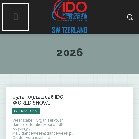
2026
05.12.-09.12.2026 IDO
WORLD SHOW...
INTERNATIONAL
Veranstalter: OrganizerPolish
dance federationMobile: +48
663601317E-
Mail: danceweek@danceweek.pl
Ort der Veranstaltung: