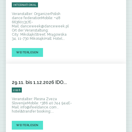
INTERNATIONAL
Veranstalter: OrganizerPolish
dance federationMobile: +48
663601317E-
Mail: danceweek@danceweek.pl
Ort der Veranstaltung:
City: MikolajkiStreet: Mrągowska
34, 11-730 MikołajkiHall: Hotel...
WEITERLESEN
29.11. bis 1.12.2026 IDO...
2026
Veranstalter: Plesna Zveza
SlovenijeMobile: +386 40 744 944E-
Mail: info@ifeeldance.com ,
hotel&transfer booking:...
WEITERLESEN