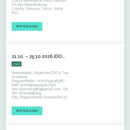
Zveza Slovenije & Fiona Johnson
Ort der Veranstaltung:
Country: Slovenia Tänze: Siehe
IDO...
WEITERLESEN
21.10. – 25.10.2026 IDO...
2026
Veranstalter: OrganizerCDO & Tap
Academy
PragueMobile: +420775303838E-
Mail: world@taprague.com;
tom.slavicek1983@gmail.com; Ort
der Veranstaltung:
City: PragueStreet: Kovanecká 27,...
WEITERLESEN