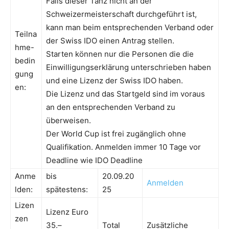
Falls dieser Tanz nicht an der
Schweizermeisterschaft durchgeführt ist,
kann man beim entsprechenden Verband oder
Teilna
der Swiss IDO einen Antrag stellen.
hme-
Starten können nur die Personen die die
bedin
Einwilligungserklärung unterschrieben haben
gung
und eine Lizenz der Swiss IDO haben.
en:
Die Lizenz und das Startgeld sind im voraus
an den entsprechenden Verband zu
überweisen.
Der World Cup ist frei zugänglich ohne
Qualifikation. Anmelden immer 10 Tage vor
Deadline wie IDO Deadline
Anme
bis
20.09.20
Anmelden
lden:
spätestens:
25
Lizen
Lizenz Euro
zen
35.–
Total
Zusätzliche