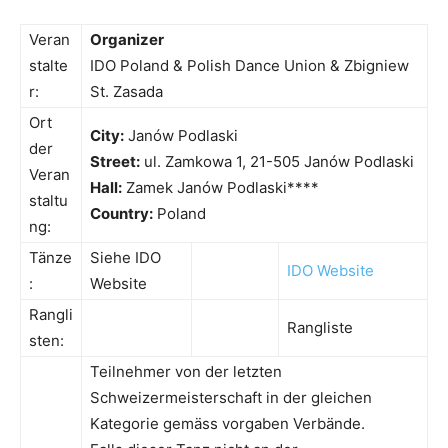
Veran
Organizer
stalte
IDO Poland & Polish Dance Union & Zbigniew
r:
St. Zasada
Ort
City:
Janów Podlaski
der
Street:
ul. Zamkowa 1, 21-505 Janów Podlaski
Veran
Hall:
Zamek Janów Podlaski****
staltu
Country:
Poland
ng:
Tänze
Siehe IDO
IDO Website
:
Website
Rangli
Rangliste
sten:
Teilnehmer von der letzten
Schweizermeisterschaft in der gleichen
Kategorie gemäss vorgaben Verbände.